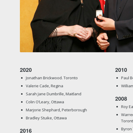
2020
2010
Jonathan Brickwood. Toronto
Paul B
Valerie Cade, Regina
Willia
Sarah Jane Dumbrille, Maitland
2008
Colin O’Leary, Ottawa
Roy Ea
Marjorie Shephard, Peterborough
Warren
Bradley Stuike, Ottawa
Toron
Byron
2016