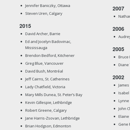
Jennifer Baniczky, Ottawa
2007
Steven Uren, Calgary
Nathan
2015
2006
David Archer, Barrie
Audrey
Ed and Jocelyn Badovinac,
Mississauga
2005
Brendon Bedford, Kitchener
Bruce H
Greg Blue, Vancouver
Diane 
David Bush, Montréal
2002
Jeff Cairns, St. Catherines
James 
Lady Chatfield, Victoria
Isabel
Mary Mills Dunea, St. Peter’s Bay
Lynne 
Kevin Gillespie, Lethbridge
John C
Robert Greene, Calgary
Elaine 
Jane Harris-Zsovan, Lethbridge
Gene F
Brian Hodgson, Edmonton