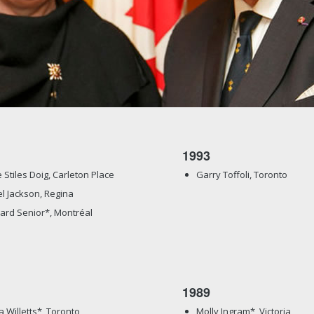
1993
 Stiles Doig, Carleton Place
Garry Toffoli, Toronto
l Jackson, Regina
rd Senior*, Montréal
1989
a Willetts*, Toronto
Molly Ingram*, Victoria