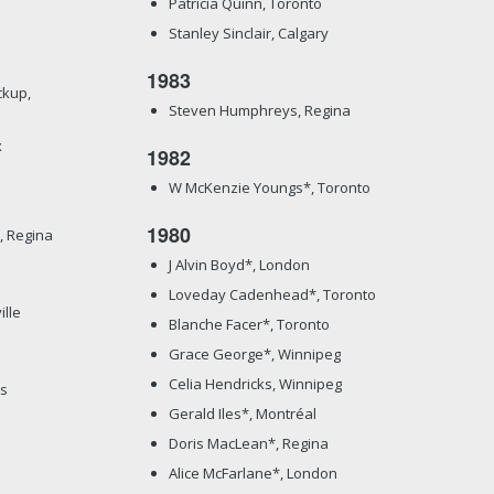
Patricia Quinn, Toronto
Stanley Sinclair, Calgary
1983
ckup,
Steven Humphreys, Regina
x
1982
W McKenzie Youngs*, Toronto
1980
, Regina
J Alvin Boyd*, London
Loveday Cadenhead*, Toronto
lle
Blanche Facer*, Toronto
Grace George*, Winnipeg
Celia Hendricks, Winnipeg
’s
Gerald Iles*, Montréal
e
Doris MacLean*, Regina
Alice McFarlane*, London