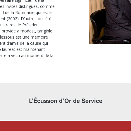
saire significatif de la
les invités distingués, comme
I de la Roumanie qui est le
ent (2002). D’autres ont été
ns rares, le Président
s provide a modest, tangible
i-dessous est une mémoire
nt d’amis de la cause qui
e lauréat est maintenant
ataire a vécu au moment de la
L’Écusson d’Or de Service