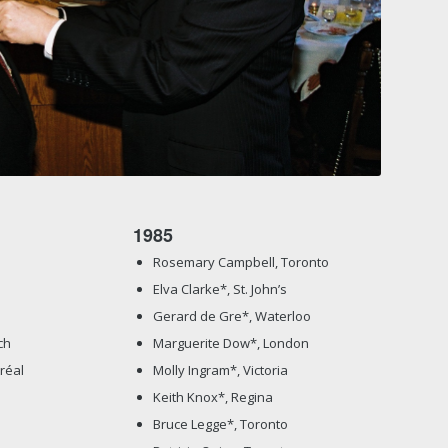
1985
Rosemary Campbell, Toronto
Elva Clarke*, St. John’s
Gerard de Gre*, Waterloo
ch
Marguerite Dow*, London
réal
Molly Ingram*, Victoria
Keith Knox*, Regina
Bruce Legge*, Toronto