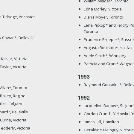
William Meider*, Toronto
Edna Morley, Victoria
 Tidridge, Ancaster
Diana Moyer, Toronto
Lena Pickup* and Felicity Pi
Toronto
 Cowan*, Belleville
Prudence Preeper*, Susse
Augusta Roulston*, Halifax
Adele Smith*, Winnipeg
allsor, Victoria
Patricia and Grant* Wagner
Taylor, Victoria
1993
Raymond Gonsolus*, Bellevi
Allan*, Toronto
 Bailey, Regine
1992
Bell, Calgary
Jacqueline Barlow*, St. John
hard*, Belleville
Gordon Cranch, Yellowknif
Currie, Victoria
James Hill, Hamilton
edderly, Victoria
Geraldine Mainguy, Victoria