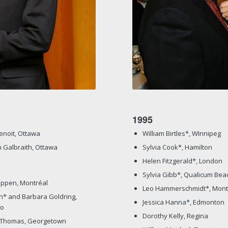
1995
enoit, Ottawa
William Birtles*, WInnipeg
m Galbraith, Ottawa
Sylvia Cook*, Hamilton
Helen Fitzgerald*, London
Sylvia Gibb*, Qualicum Bea
ppen, Montréal
Leo Hammerschmidt*, Mont
* and Barbara Goldring,
Jessica Hanna*, Edmonton
to
Dorothy Kelly, Regina
 Thomas, Georgetown