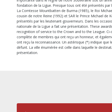
importante dans le règne de notre Souveraine soit un anniver
fondation de la Ligue. Presque tous ont été présentés par 
La Comtesse Mountbatten de Burma (1985), le Roi Michael 
cousin de notre Reine (1992) et SAR le Prince Michael de K
présentés par les lieutenant-gouverneurs. Dans les occasio
nationale de la Ligue a fait une présentation. These award
recognition of service to the Crown and to the League. C
complète de membres qui ont reçu un honneur, et égaleme
ont reçu la reconnaissance. Un astérisque (*) indique que l
défunt. La ville énumérée est celle dans laquelle le destin
présentation.