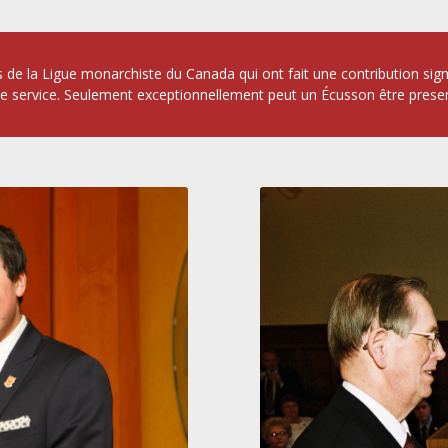
e la Ligue monarchiste du Canada qui ont fait une contribution signifi
service. Seulement exceptionnellement peut un Écusson être presenté