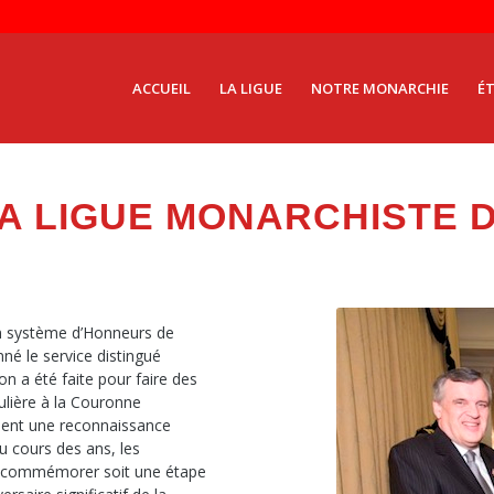
ACCUEIL
LA LIGUE
NOTRE MONARCHIE
É
A LIGUE MONARCHISTE 
n système d’Honneurs de
né le service distingué
n a été faite pour faire des
ulière à la Couronne
ssent une reconnaissance
u cours des ans, les
r commémorer soit une étape