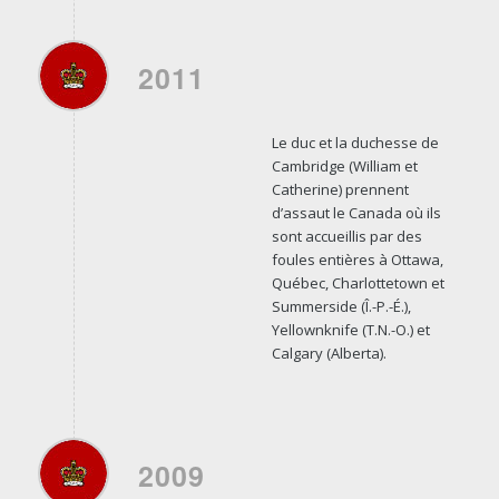
2011
Le duc et la duchesse de
Cambridge (William et
Catherine) prennent
d’assaut le Canada où ils
sont accueillis par des
foules entières à Ottawa,
Québec, Charlottetown et
Summerside (Î.-P.-É.),
Yellownknife (T.N.-O.) et
Calgary (Alberta).
2009