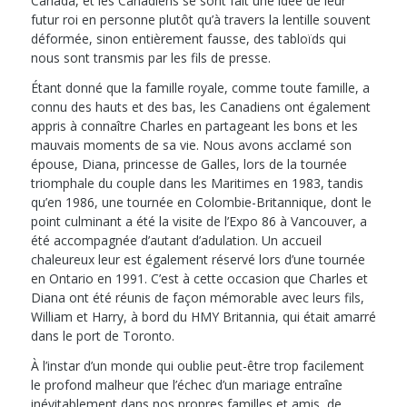
Canada, et les Canadiens se sont fait une idée de leur
futur roi en personne plutôt qu’à travers la lentille souvent
déformée, sinon entièrement fausse, des tabloïds qui
nous sont transmis par les fils de presse.
Étant donné que la famille royale, comme toute famille, a
connu des hauts et des bas, les Canadiens ont également
appris à connaître Charles en partageant les bons et les
mauvais moments de sa vie. Nous avons acclamé son
épouse, Diana, princesse de Galles, lors de la tournée
triomphale du couple dans les Maritimes en 1983, tandis
qu’en 1986, une tournée en Colombie-Britannique, dont le
point culminant a été la visite de l’Expo 86 à Vancouver, a
été accompagnée d’autant d’adulation. Un accueil
chaleureux leur est également réservé lors d’une tournée
en Ontario en 1991. C’est à cette occasion que Charles et
Diana ont été réunis de façon mémorable avec leurs fils,
William et Harry, à bord du HMY Britannia, qui était amarré
dans le port de Toronto.
À l’instar d’un monde qui oublie peut-être trop facilement
le profond malheur que l’échec d’un mariage entraîne
inévitablement dans nos propres familles et amis, de